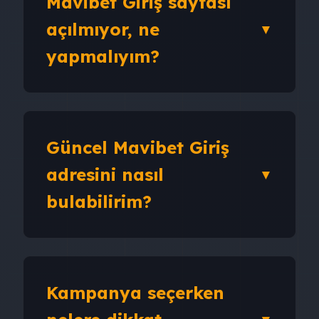
Mavibet Giriş sayfası
açılmıyor, ne
yapmalıyım?
Ağ engeli, DNS ayarı veya tarayıcı
önbelleği bu soruna yol açabilir.
Güncel Mavibet Giriş
Önbelleği temizleyin, farklı tarayıcı veya
mobil veri ile Mavibet Giriş sayfasını
adresini nasıl
tekrar deneyin.
bulabilirim?
Giriş linki zaman zaman değişebildiği için
resmi duyuru kanallarını takip etmeniz
Kampanya seçerken
gerekir. Bu sayfa Mavibet Giriş hakkında
yalnızca genel bilgi sunar.