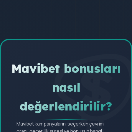
Mavibet bonusları
nasıl
değerlendirilir?
Mavibet kampanyalarını seçerken çevrim
oranı, geçerlilik süresi ve bonusun hangi