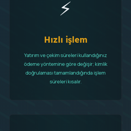
⚡
Hızlı işlem
Yatırım ve çekim süreleri kullandığınız
ödeme yöntemine göre değişir; kimlik
doğrulaması tamamlandığında işlem
süreleri kısalır.