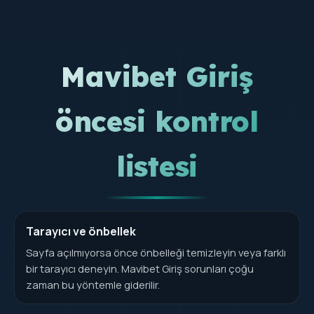
Mavibet Giriş
öncesi kontrol
listesi
Tarayıcı ve önbellek
Sayfa açılmıyorsa önce önbelleği temizleyin veya farklı
bir tarayıcı deneyin. Mavibet Giriş sorunları çoğu
zaman bu yöntemle giderilir.