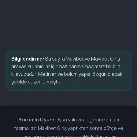
Tarayıcıdan Mavibet Giriş yaparak slot ve
canlı casino dahil tüm oyunlara
erişebilirsiniz; canlı oyunlar için stabil
bağlantı önerilir.
Bilgilendirme:
Bu sayfa Mavibet ve Mavibet Giriş
arayan kullanıcılar için hazırlanmış bağımsız bir bilgi
kılavuzudur. Metinler ve bölüm yapısı özgün olacak
şekilde düzenlenmiştir.
Sorumlu Oyun:
Oyun yalnızca eğlence amacı
taşımalıdır. Mavibet Giriş yaptıktan sonra bütçe ve
oyun süresi limiti koymak sağlıklı kullanım için