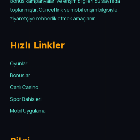
bonus kampanyaları ve erişim bilgileri bu sayfada
toplanmıştır. Güncel link ve mobil erişim bilgisiyle
ziyaretçiye rehberlik etmek amaçlanır.
Hızlı Linkler
Oyunlar
Bonuslar
Canlı Casino
Spor Bahisleri
Mobil Uygulama