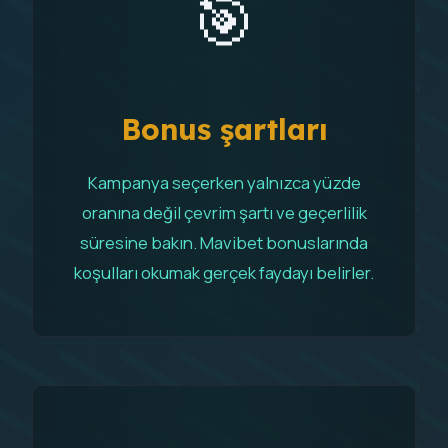
🎯
Bonus şartları
Kampanya seçerken yalnızca yüzde
oranına değil çevrim şartı ve geçerlilik
süresine bakın. Mavibet bonuslarında
koşulları okumak gerçek faydayı belirler.