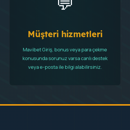
💬
Müşteri hizmetleri
Mavibet Giriş, bonus veya para çekme
konusunda sorunuz varsa canlı destek
veya e-posta ile bilgi alabilirsiniz.