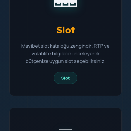
Slot
Mavibet slot kataloğu zengindir; RTP ve
volatilite bilgilerini inceleyerek
bütçenize uygun slot seçebilirsiniz.
Slot