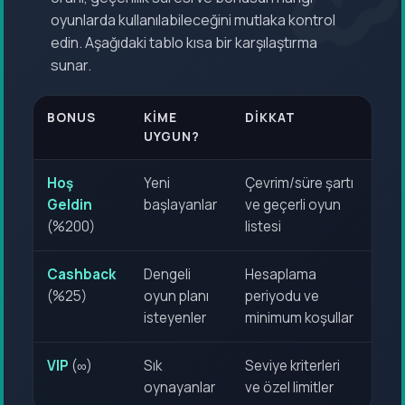
oyunlarda kullanılabileceğini mutlaka kontrol
edin. Aşağıdaki tablo kısa bir karşılaştırma
sunar.
BONUS
KIME
DIKKAT
UYGUN?
Hoş
Yeni
Çevrim/süre şartı
Geldin
başlayanlar
ve geçerli oyun
(%200)
listesi
Cashback
Dengeli
Hesaplama
(%25)
oyun planı
periyodu ve
isteyenler
minimum koşullar
VIP
(∞)
Sık
Seviye kriterleri
oynayanlar
ve özel limitler