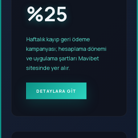
%25
Haftalık kayıp geri ödeme
kampanyası; hesaplama dönemi
ve uygulama şartları Mavibet
sitesinde yer alır.
DETAYLARA GIT