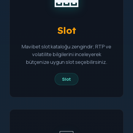
Slot
Mavibet slot kataloğu zengindir; RTP ve
volatilite bilgilerini inceleyerek
bütçenize uygun slot seçebilirsiniz.
Slot