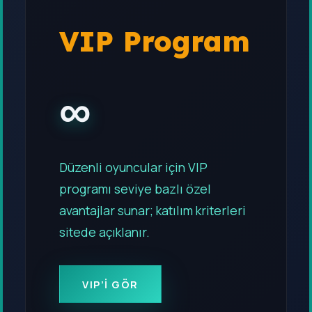
VIP Program
∞
Düzenli oyuncular için VIP
programı seviye bazlı özel
avantajlar sunar; katılım kriterleri
sitede açıklanır.
VIP’I GÖR