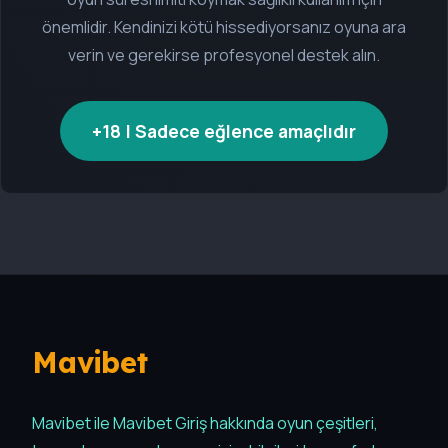
önemlidir. Kendinizi kötü hissediyorsanız oyuna ara
verin ve gerekirse profesyonel destek alın.
+18 | Sadece eğlence amaçlıdır
Mavibet
Mavibet ile Mavibet Giriş hakkında oyun çeşitleri,