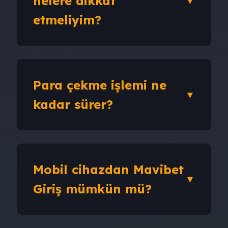
nelere dikkat
etmeliyim?
Bonus oranından önce çevrim koşulları,
geçerlilik süresi ve bonusun geçerli
Para çekme işlemi ne
olduğu oyun listesine bakın. Oyun
alışkanlığınıza uymayan kampanyalar
kadar sürer?
beklediğiniz faydayı vermeyebilir.
Çekim süresi seçilen ödeme yöntemi,
hesap doğrulama durumu ve talep
Mobil cihazdan Mavibet
yoğunluğuna göre değişir. İlk para
çekimlerinde doğrulama aşaması süreyi
Giriş mümkün mü?
uzatabilir.
Evet. Mavibet mobil cihazlarla uyumludur.