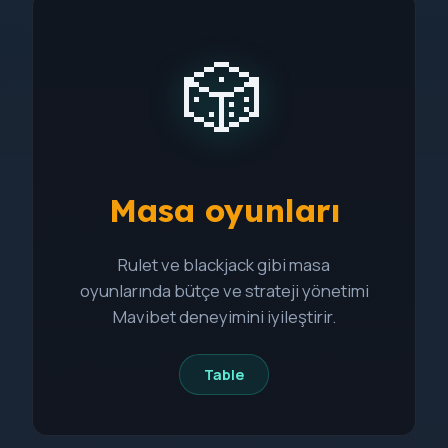
🎲
Masa oyunları
Rulet ve blackjack gibi masa
oyunlarında bütçe ve strateji yönetimi
Mavibet deneyimini iyileştirir.
Table