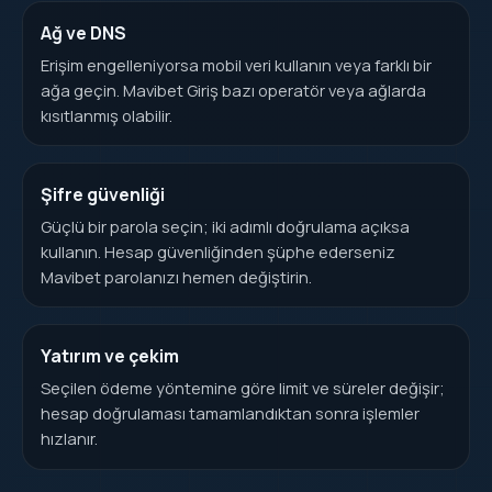
Ağ ve DNS
Erişim engelleniyorsa mobil veri kullanın veya farklı bir
ağa geçin. Mavibet Giriş bazı operatör veya ağlarda
kısıtlanmış olabilir.
Şifre güvenliği
Güçlü bir parola seçin; iki adımlı doğrulama açıksa
kullanın. Hesap güvenliğinden şüphe ederseniz
Mavibet parolanızı hemen değiştirin.
Yatırım ve çekim
Seçilen ödeme yöntemine göre limit ve süreler değişir;
hesap doğrulaması tamamlandıktan sonra işlemler
hızlanır.