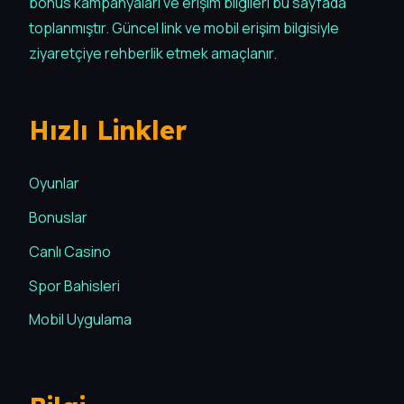
bonus kampanyaları ve erişim bilgileri bu sayfada
toplanmıştır. Güncel link ve mobil erişim bilgisiyle
ziyaretçiye rehberlik etmek amaçlanır.
Hızlı Linkler
Oyunlar
Bonuslar
Canlı Casino
Spor Bahisleri
Mobil Uygulama