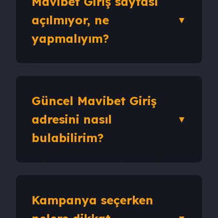
Mavibet Giriş sayfası
açılmıyor, ne
yapmalıyım?
Ağ engeli, DNS ayarı veya tarayıcı
önbelleği bu soruna yol açabilir.
Güncel Mavibet Giriş
Önbelleği temizleyin, farklı tarayıcı veya
mobil veri ile Mavibet Giriş sayfasını
adresini nasıl
tekrar deneyin.
bulabilirim?
Giriş linki zaman zaman değişebildiği için
resmi duyuru kanallarını takip etmeniz
Kampanya seçerken
gerekir. Bu sayfa Mavibet Giriş hakkında
yalnızca genel bilgi sunar.