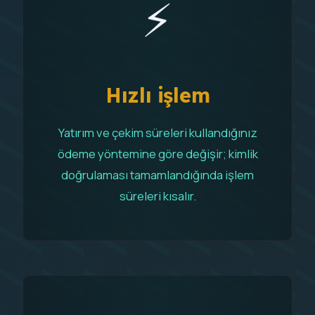
⚡
Hızlı işlem
Yatırım ve çekim süreleri kullandığınız
ödeme yöntemine göre değişir; kimlik
doğrulaması tamamlandığında işlem
süreleri kısalır.