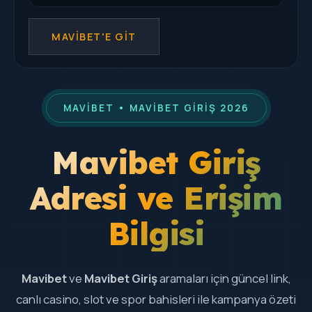
MAVIBET'E GIT
MAVIBET • MAVIBET GIRIŞ 2026
Mavibet Giriş
Adresi ve Erişim
Bilgisi
Mavibet
ve
Mavibet Giriş
aramaları için güncel link,
canlı casino, slot ve spor bahisleri ile kampanya özeti