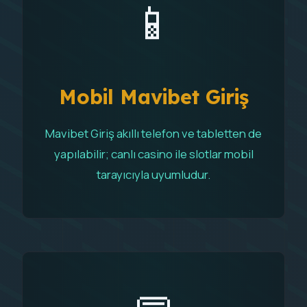
📱
Mobil Mavibet Giriş
Mavibet Giriş akıllı telefon ve tabletten de
yapılabilir; canlı casino ile slotlar mobil
tarayıcıyla uyumludur.