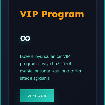
VIP Program
∞
Düzenli oyuncular için VIP
programı seviye bazlı özel
avantajlar sunar; katılım kriterleri
sitede açıklanır.
VIP’I GÖR