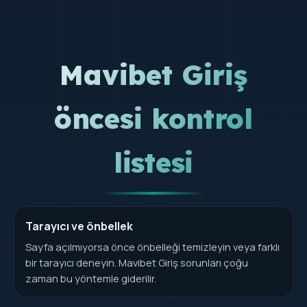
Mavibet Giriş
öncesi kontrol
listesi
Tarayıcı ve önbellek
Sayfa açılmıyorsa önce önbelleği temizleyin veya farklı
bir tarayıcı deneyin. Mavibet Giriş sorunları çoğu
zaman bu yöntemle giderilir.