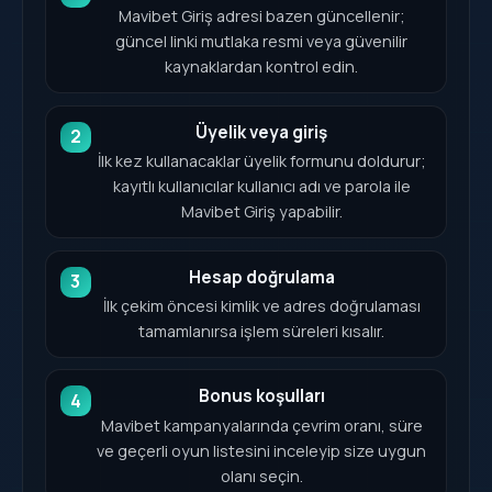
Mavibet Giriş adresi bazen güncellenir;
güncel linki mutlaka resmi veya güvenilir
kaynaklardan kontrol edin.
Üyelik veya giriş
2
İlk kez kullanacaklar üyelik formunu doldurur;
kayıtlı kullanıcılar kullanıcı adı ve parola ile
Mavibet Giriş yapabilir.
Hesap doğrulama
3
İlk çekim öncesi kimlik ve adres doğrulaması
tamamlanırsa işlem süreleri kısalır.
Bonus koşulları
4
Mavibet kampanyalarında çevrim oranı, süre
ve geçerli oyun listesini inceleyip size uygun
olanı seçin.