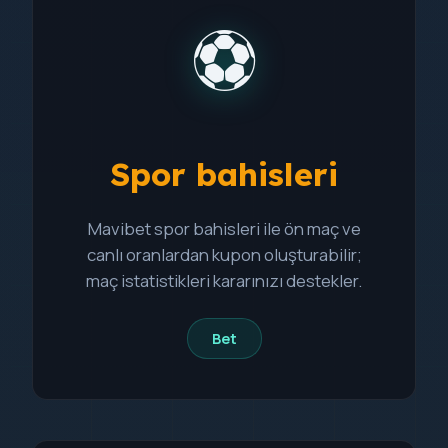
⚽
Spor bahisleri
Mavibet spor bahisleri ile ön maç ve
canlı oranlardan kupon oluşturabilir;
maç istatistikleri kararınızı destekler.
Bet