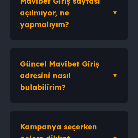
Mavibet Giriş sayfası
açılmıyor, ne
yapmalıyım?
Ağ engeli, DNS ayarı veya tarayıcı
önbelleği bu soruna yol açabilir.
Güncel Mavibet Giriş
Önbelleği temizleyin, farklı tarayıcı veya
mobil veri ile Mavibet Giriş sayfasını
adresini nasıl
tekrar deneyin.
bulabilirim?
Giriş linki zaman zaman değişebildiği için
resmi duyuru kanallarını takip etmeniz
Kampanya seçerken
gerekir. Bu sayfa Mavibet Giriş hakkında
yalnızca genel bilgi sunar.