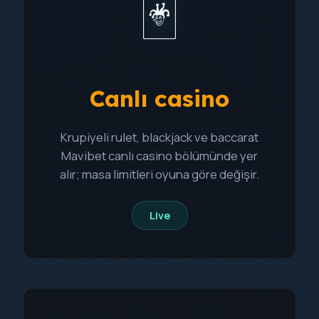
🃏
Canlı casino
Krupiyeli rulet, blackjack ve baccarat
Mavibet canlı casino bölümünde yer
alır; masa limitleri oyuna göre değişir.
Live