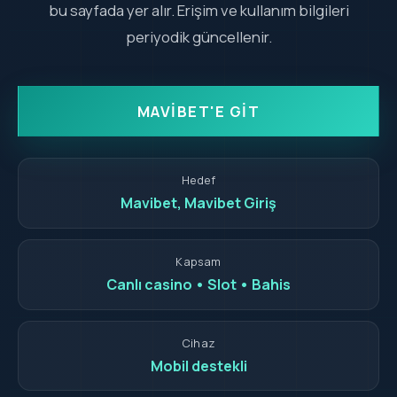
bu sayfada yer alır. Erişim ve kullanım bilgileri
periyodik güncellenir.
MAVIBET'E GIT
Hedef
Mavibet, Mavibet Giriş
Kapsam
Canlı casino • Slot • Bahis
Cihaz
Mobil destekli