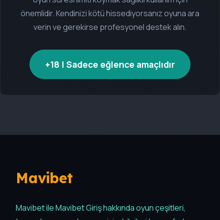
önemlidir. Kendinizi kötü hissediyorsanız oyuna ara
verin ve gerekirse profesyonel destek alın.
+18 | Sadece eğlence amaçlıdır
Mavibet
Mavibet ile Mavibet Giriş hakkında oyun çeşitleri,