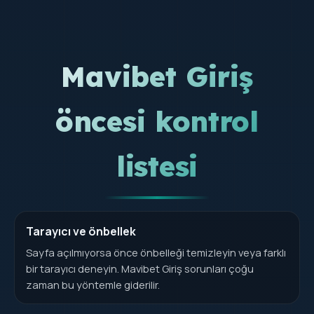
Mavibet Giriş
öncesi kontrol
listesi
Tarayıcı ve önbellek
Sayfa açılmıyorsa önce önbelleği temizleyin veya farklı
bir tarayıcı deneyin. Mavibet Giriş sorunları çoğu
zaman bu yöntemle giderilir.