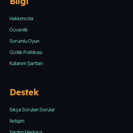
Bilgi
Hakkımızda
Güvenlik
Sorumlu Oyun
Gizlilik Politikası
Kullanım Şartları
Destek
Sıkça Sorulan Sorular
İletişim
Yardım Merkezi