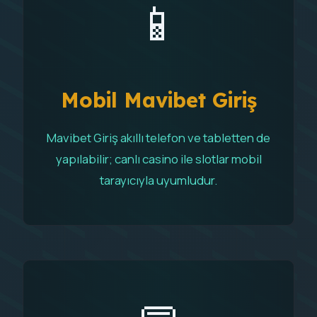
📱
Mobil Mavibet Giriş
Mavibet Giriş akıllı telefon ve tabletten de
yapılabilir; canlı casino ile slotlar mobil
tarayıcıyla uyumludur.