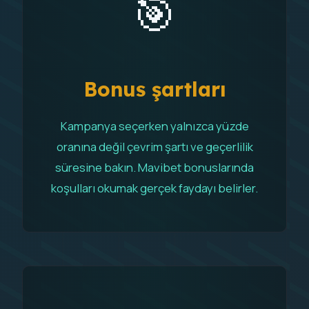
🎯
Bonus şartları
Kampanya seçerken yalnızca yüzde
oranına değil çevrim şartı ve geçerlilik
süresine bakın. Mavibet bonuslarında
koşulları okumak gerçek faydayı belirler.