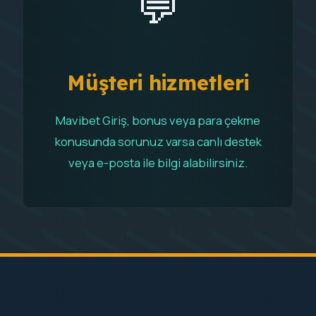
💬
Müşteri hizmetleri
Mavibet Giriş, bonus veya para çekme
konusunda sorunuz varsa canlı destek
veya e-posta ile bilgi alabilirsiniz.