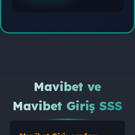
Mavibet ve
Mavibet Giriş SSS