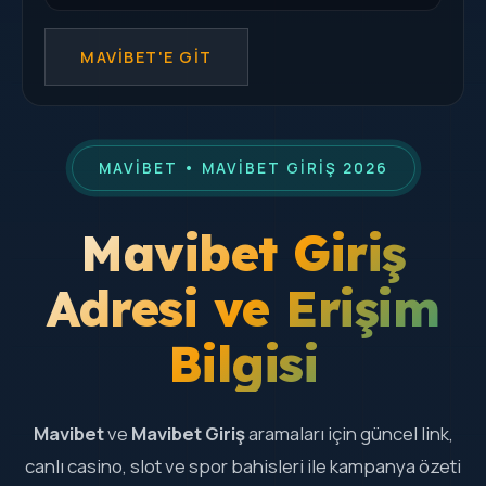
MAVIBET'E GIT
MAVIBET • MAVIBET GIRIŞ 2026
Mavibet Giriş
Adresi ve Erişim
Bilgisi
Mavibet
ve
Mavibet Giriş
aramaları için güncel link,
canlı casino, slot ve spor bahisleri ile kampanya özeti