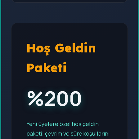
Hoş Geldin
Paketi
%200
Yeni üyelere özel hoş geldin
paketi; çevrim ve süre koşullarını