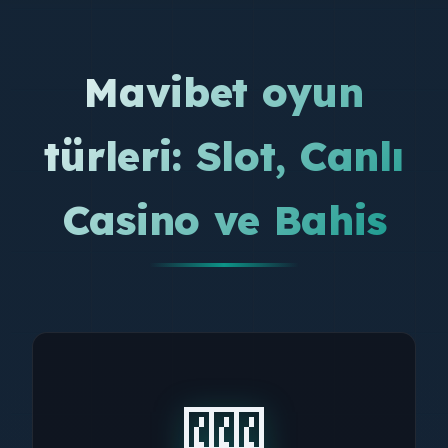
Mavibet oyun
türleri: Slot, Canlı
Casino ve Bahis
🎰