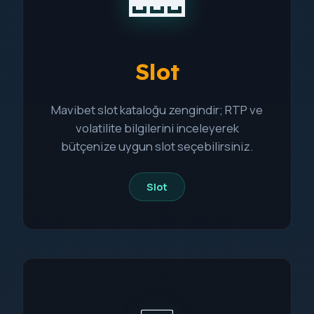
Slot
Mavibet slot kataloğu zengindir; RTP ve
volatilite bilgilerini inceleyerek
bütçenize uygun slot seçebilirsiniz.
Slot