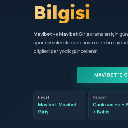
Bilgisi
Mavibet
ve
Mavibet Giriş
aramaları için günc
spor bahisleri ile kampanya özeti bu sayfada 
bilgileri periyodik güncellenir.
MAVIBET'E G
Hedef
Kapsam
Mavibet, Mavibet
Canlı casino • 
Giriş
• Bahis