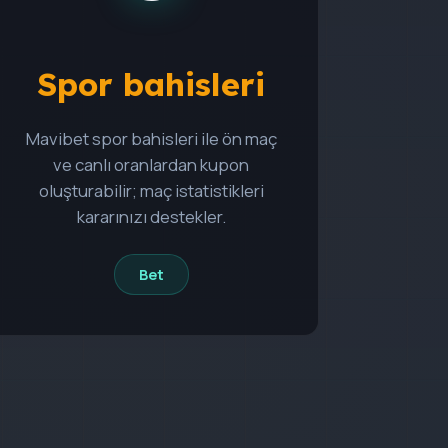
Spor bahisleri
Mavibet spor bahisleri ile ön maç
ve canlı oranlardan kupon
oluşturabilir; maç istatistikleri
kararınızı destekler.
Bet