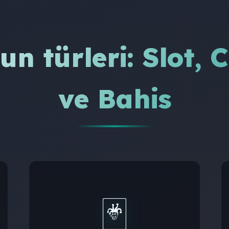
n türleri: Slot, 
ve Bahis
🃏