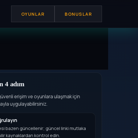
OYUNLAR
BONUSLAR
in 4 adım
venli erişim ve oyunlara ulaşmak için
ayla uygulayabilirsiniz.
ğrulayın
esi bazen güncellenir; güncel linki mutlaka
lir kaynaklardan kontrol edin.