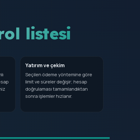
ol listesi
Yatırım ve çekim
lı
Seçilen ödeme yöntemine göre
esap
limit ve süreler değişir; hesap
niz
doğrulaması tamamlandıktan
sonra işlemler hızlanır.