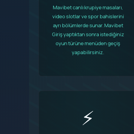
Mavibet canlı krupiye masaları,
video slotlar ve spor bahislerini
ayrı bölümlerde sunar. Mavibet
Giriş yaptıktan sonra istediğiniz
oyun türüne menüden geçiş
yapabilirsiniz.
⚡