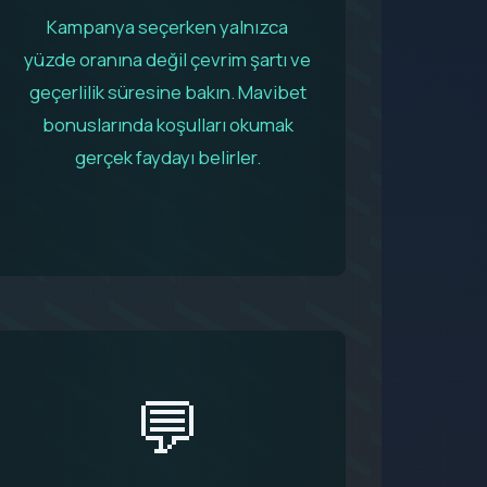
Kampanya seçerken yalnızca
yüzde oranına değil çevrim şartı ve
geçerlilik süresine bakın. Mavibet
bonuslarında koşulları okumak
gerçek faydayı belirler.
💬