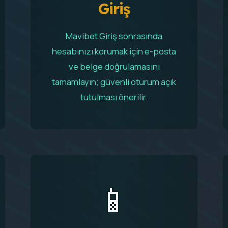
Giriş
Mavibet Giriş sonrasında
hesabınızı korumak için e-posta
ve belge doğrulamasını
tamamlayın; güvenli oturum açık
tutulması önerilir.
📱