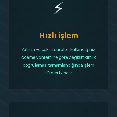
⚡
Hızlı işlem
Yatırım ve çekim süreleri kullandığınız
ödeme yöntemine göre değişir; kimlik
doğrulaması tamamlandığında işlem
süreleri kısalır.