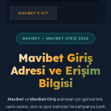
MAVIBET'E GIT
MAVIBET • MAVIBET GIRIŞ 2026
Mavibet Giriş
Adresi ve Erişim
Bilgisi
Mavibet
ve
Mavibet Giriş
aramaları için güncel link,
canlı casino, slot ve spor bahisleri ile kampanya özeti