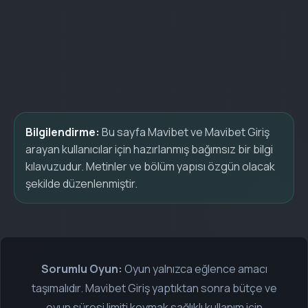
Tarayıcıdan Mavibet Giriş yaparak slot ve
canlı casino dahil tüm oyunlara
erişebilirsiniz; canlı oyunlar için stabil
bağlantı önerilir.
Bilgilendirme:
Bu sayfa Mavibet ve Mavibet Giriş
arayan kullanıcılar için hazırlanmış bağımsız bir bilgi
kılavuzudur. Metinler ve bölüm yapısı özgün olacak
şekilde düzenlenmiştir.
Sorumlu Oyun:
Oyun yalnızca eğlence amacı
taşımalıdır. Mavibet Giriş yaptıktan sonra bütçe ve
oyun süresi limiti koymak sağlıklı kullanım için