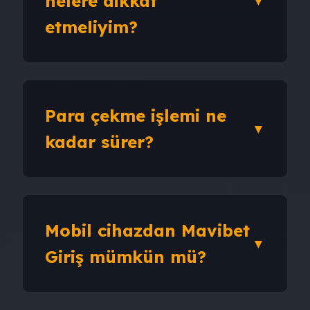
nelere dikkat
etmeliyim?
Bonus oranından önce çevrim koşulları,
geçerlilik süresi ve bonusun geçerli
Para çekme işlemi ne
olduğu oyun listesine bakın. Oyun
alışkanlığınıza uymayan kampanyalar
kadar sürer?
beklediğiniz faydayı vermeyebilir.
Çekim süresi seçilen ödeme yöntemi,
hesap doğrulama durumu ve talep
Mobil cihazdan Mavibet
yoğunluğuna göre değişir. İlk para
çekimlerinde doğrulama aşaması süreyi
Giriş mümkün mü?
uzatabilir.
Evet. Mavibet mobil cihazlarla uyumludur.