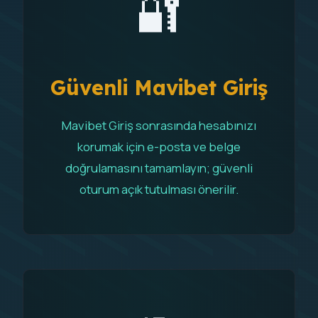
🔐
Güvenli Mavibet Giriş
Mavibet Giriş sonrasında hesabınızı
korumak için e-posta ve belge
doğrulamasını tamamlayın; güvenli
oturum açık tutulması önerilir.