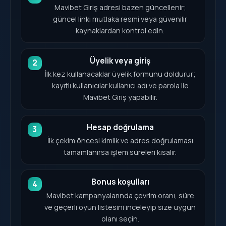
Mavibet Giriş adresi bazen güncellenir;
güncel linki mutlaka resmi veya güvenilir
kaynaklardan kontrol edin.
Üyelik veya giriş
2
İlk kez kullanacaklar üyelik formunu doldurur;
kayıtlı kullanıcılar kullanıcı adı ve parola ile
Mavibet Giriş yapabilir.
Hesap doğrulama
3
İlk çekim öncesi kimlik ve adres doğrulaması
tamamlanırsa işlem süreleri kısalır.
Bonus koşulları
4
Mavibet kampanyalarında çevrim oranı, süre
ve geçerli oyun listesini inceleyip size uygun
olanı seçin.