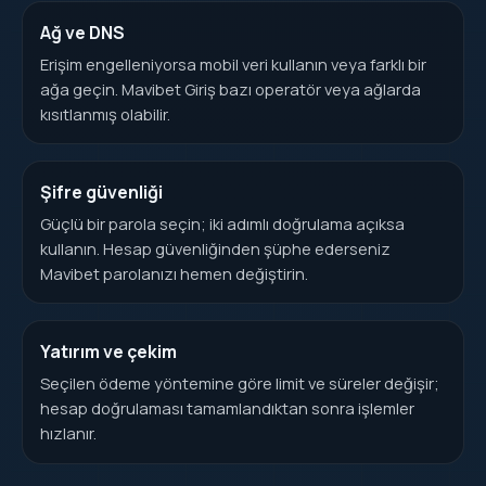
Ağ ve DNS
Erişim engelleniyorsa mobil veri kullanın veya farklı bir
ağa geçin. Mavibet Giriş bazı operatör veya ağlarda
kısıtlanmış olabilir.
Şifre güvenliği
Güçlü bir parola seçin; iki adımlı doğrulama açıksa
kullanın. Hesap güvenliğinden şüphe ederseniz
Mavibet parolanızı hemen değiştirin.
Yatırım ve çekim
Seçilen ödeme yöntemine göre limit ve süreler değişir;
hesap doğrulaması tamamlandıktan sonra işlemler
hızlanır.