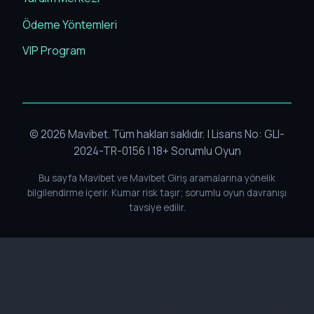
Ödeme Yöntemleri
VIP Program
© 2026 Mavibet. Tüm hakları saklıdır. | Lisans No: GLI-
2024-TR-0156 | 18+ Sorumlu Oyun
Bu sayfa Mavibet ve Mavibet Giriş aramalarına yönelik
bilgilendirme içerir. Kumar risk taşır; sorumlu oyun davranışı
tavsiye edilir.