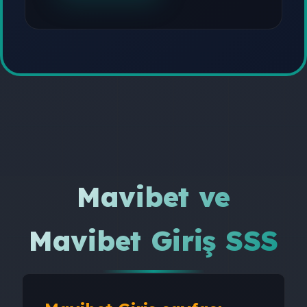
Mavibet ve
Mavibet Giriş SSS