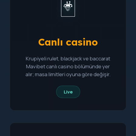
🃏
Canlı casino
Krupiyeli rulet, blackjack ve baccarat
Mavibet canlı casino bölümünde yer
alır; masa limitleri oyuna göre değişir.
Live