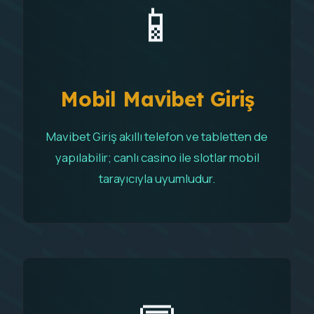
📱
Mobil Mavibet Giriş
Mavibet Giriş akıllı telefon ve tabletten de
yapılabilir; canlı casino ile slotlar mobil
tarayıcıyla uyumludur.