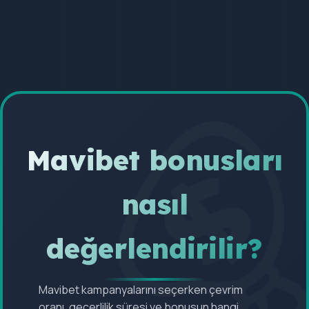
Mavibet bonusları
nasıl
değerlendirilir?
Mavibet kampanyalarını seçerken çevrim
oranı, geçerlilik süresi ve bonusun hangi