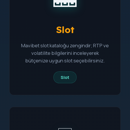
Slot
Mavibet slot kataloğu zengindir; RTP ve
volatilite bilgilerini inceleyerek
bütçenize uygun slot seçebilirsiniz.
Slot