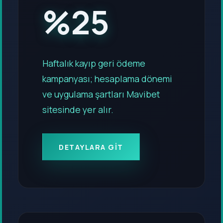
%25
Haftalık kayıp geri ödeme
kampanyası; hesaplama dönemi
ve uygulama şartları Mavibet
sitesinde yer alır.
DETAYLARA GIT