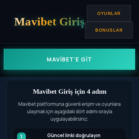
OYUNLAR
Mavibet Giriş
BONUSLAR
MAVIBET'E GIT
Mavibet Giriş için 4 adım
Mavibet platformuna güvenli erişim ve oyunlara
ulaşmak için aşağıdaki dört adımı sırayla
uygulayabilirsiniz.
Güncel linki doğrulayın
1