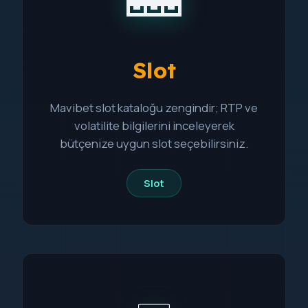
Slot
Mavibet slot kataloğu zengindir; RTP ve
volatilite bilgilerini inceleyerek
bütçenize uygun slot seçebilirsiniz.
Slot