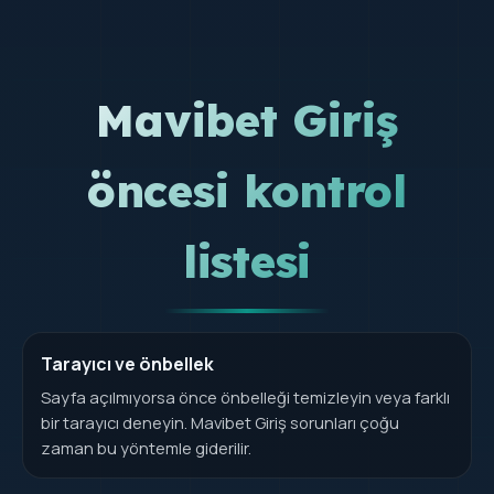
Mavibet Giriş
öncesi kontrol
listesi
Tarayıcı ve önbellek
Sayfa açılmıyorsa önce önbelleği temizleyin veya farklı
bir tarayıcı deneyin. Mavibet Giriş sorunları çoğu
zaman bu yöntemle giderilir.