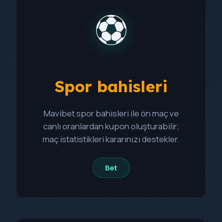
⚽
Spor bahisleri
Mavibet spor bahisleri ile ön maç ve
canlı oranlardan kupon oluşturabilir;
maç istatistikleri kararınızı destekler.
Bet