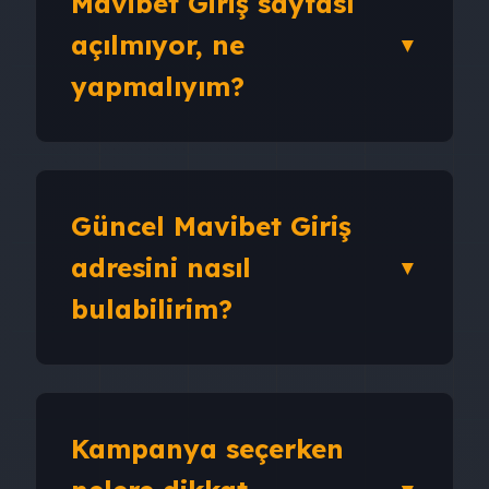
Mavibet Giriş sayfası
açılmıyor, ne
yapmalıyım?
Ağ engeli, DNS ayarı veya tarayıcı
önbelleği bu soruna yol açabilir.
Güncel Mavibet Giriş
Önbelleği temizleyin, farklı tarayıcı veya
mobil veri ile Mavibet Giriş sayfasını
adresini nasıl
tekrar deneyin.
bulabilirim?
Giriş linki zaman zaman değişebildiği için
resmi duyuru kanallarını takip etmeniz
Kampanya seçerken
gerekir. Bu sayfa Mavibet Giriş hakkında
yalnızca genel bilgi sunar.