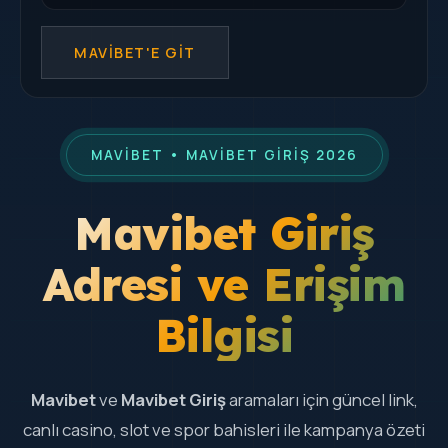
MAVIBET'E GIT
MAVIBET • MAVIBET GIRIŞ 2026
Mavibet Giriş
Adresi ve Erişim
Bilgisi
Mavibet
ve
Mavibet Giriş
aramaları için güncel link,
canlı casino, slot ve spor bahisleri ile kampanya özeti