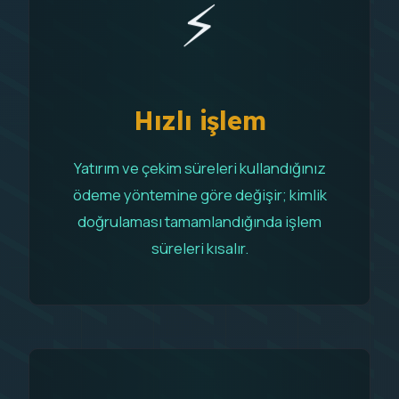
⚡
Hızlı işlem
Yatırım ve çekim süreleri kullandığınız
ödeme yöntemine göre değişir; kimlik
doğrulaması tamamlandığında işlem
süreleri kısalır.