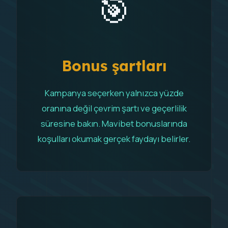
🎯
Bonus şartları
Kampanya seçerken yalnızca yüzde
oranına değil çevrim şartı ve geçerlilik
süresine bakın. Mavibet bonuslarında
koşulları okumak gerçek faydayı belirler.