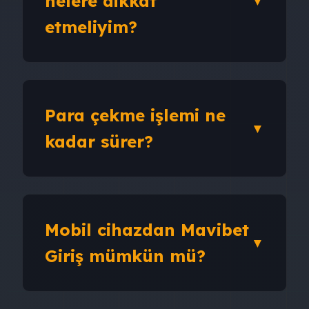
nelere dikkat
etmeliyim?
Bonus oranından önce çevrim koşulları,
geçerlilik süresi ve bonusun geçerli
Para çekme işlemi ne
olduğu oyun listesine bakın. Oyun
alışkanlığınıza uymayan kampanyalar
kadar sürer?
beklediğiniz faydayı vermeyebilir.
Çekim süresi seçilen ödeme yöntemi,
hesap doğrulama durumu ve talep
Mobil cihazdan Mavibet
yoğunluğuna göre değişir. İlk para
çekimlerinde doğrulama aşaması süreyi
Giriş mümkün mü?
uzatabilir.
Evet. Mavibet mobil cihazlarla uyumludur.