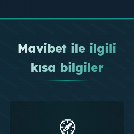
Mavibet ile ilgili
kısa bilgiler
🧭