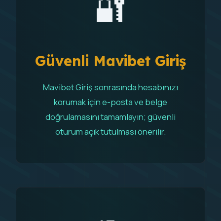
🔐
Güvenli Mavibet Giriş
Mavibet Giriş sonrasında hesabınızı
korumak için e-posta ve belge
doğrulamasını tamamlayın; güvenli
oturum açık tutulması önerilir.