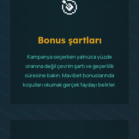
🎯
Bonus şartları
Kampanya seçerken yalnızca yüzde
oranına değil çevrim şartı ve geçerlilik
süresine bakın. Mavibet bonuslarında
koşulları okumak gerçek faydayı belirler.