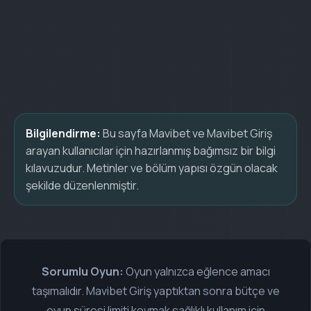
Tarayıcıdan Mavibet Giriş yaparak slot ve
canlı casino dahil tüm oyunlara
erişebilirsiniz; canlı oyunlar için stabil
bağlantı önerilir.
Bilgilendirme:
Bu sayfa Mavibet ve Mavibet Giriş
arayan kullanıcılar için hazırlanmış bağımsız bir bilgi
kılavuzudur. Metinler ve bölüm yapısı özgün olacak
şekilde düzenlenmiştir.
Sorumlu Oyun:
Oyun yalnızca eğlence amacı
taşımalıdır. Mavibet Giriş yaptıktan sonra bütçe ve
oyun süresi limiti koymak sağlıklı kullanım için