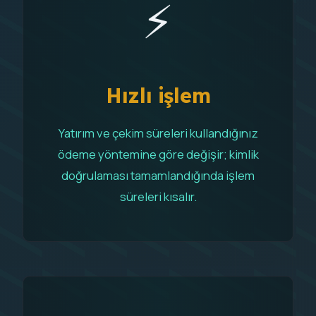
⚡
Hızlı işlem
Yatırım ve çekim süreleri kullandığınız
ödeme yöntemine göre değişir; kimlik
doğrulaması tamamlandığında işlem
süreleri kısalır.