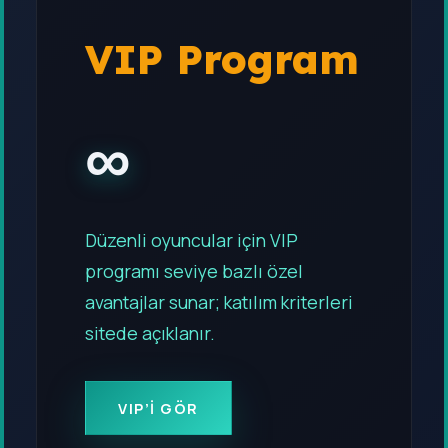
VIP Program
∞
Düzenli oyuncular için VIP
programı seviye bazlı özel
avantajlar sunar; katılım kriterleri
sitede açıklanır.
VIP’I GÖR