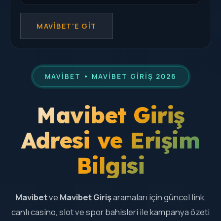
MAVIBET'E GIT
MAVIBET • MAVIBET GIRIŞ 2026
Mavibet Giriş
Adresi ve Erişim
Bilgisi
Mavibet
ve
Mavibet Giriş
aramaları için güncel link,
canlı casino, slot ve spor bahisleri ile kampanya özeti