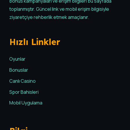
bonus kampanyaları ve erişim bilgileri bu sayfada
toplanmıştır. Güncel link ve mobil erişim bilgisiyle
ziyaretçiye rehberlik etmek amaçlanır.
Hızlı Linkler
Oyunlar
Bonuslar
Canlı Casino
Spor Bahisleri
Mobil Uygulama