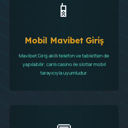
📱
Mobil Mavibet Giriş
Mavibet Giriş akıllı telefon ve tabletten de
yapılabilir; canlı casino ile slotlar mobil
tarayıcıyla uyumludur.