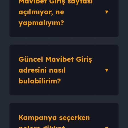
Mavibet Giriş sayfası
açılmıyor, ne
yapmalıyım?
Ağ engeli, DNS ayarı veya tarayıcı
önbelleği bu soruna yol açabilir.
Güncel Mavibet Giriş
Önbelleği temizleyin, farklı tarayıcı veya
mobil veri ile Mavibet Giriş sayfasını
adresini nasıl
tekrar deneyin.
bulabilirim?
Giriş linki zaman zaman değişebildiği için
resmi duyuru kanallarını takip etmeniz
Kampanya seçerken
gerekir. Bu sayfa Mavibet Giriş hakkında
yalnızca genel bilgi sunar.