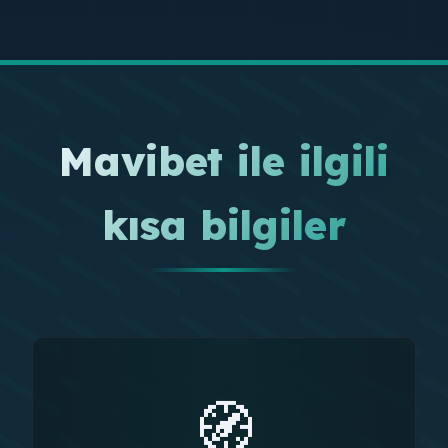
Mavibet ile ilgili
kısa bilgiler
🧭