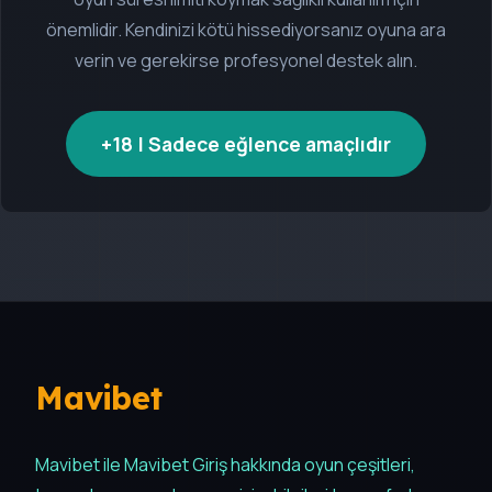
önemlidir. Kendinizi kötü hissediyorsanız oyuna ara
verin ve gerekirse profesyonel destek alın.
+18 | Sadece eğlence amaçlıdır
Mavibet
Mavibet ile Mavibet Giriş hakkında oyun çeşitleri,