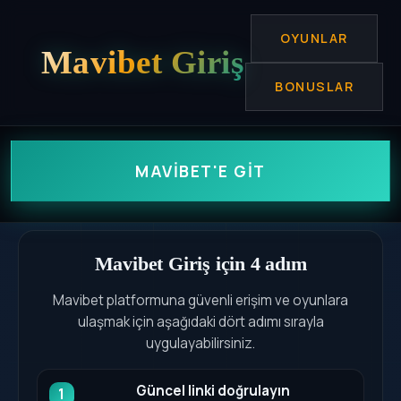
OYUNLAR
Mavibet Giriş
BONUSLAR
MAVIBET'E GIT
Mavibet Giriş için 4 adım
Mavibet platformuna güvenli erişim ve oyunlara
ulaşmak için aşağıdaki dört adımı sırayla
uygulayabilirsiniz.
Güncel linki doğrulayın
1