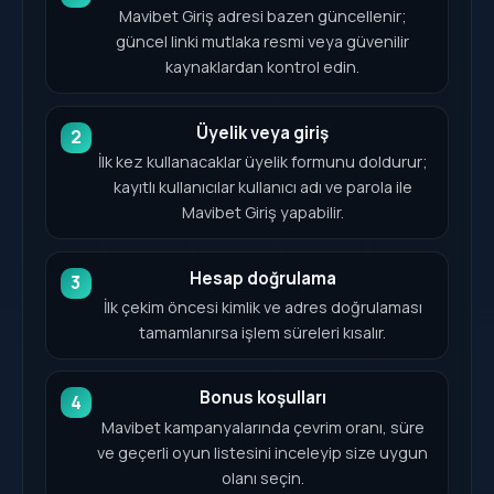
Mavibet Giriş adresi bazen güncellenir;
güncel linki mutlaka resmi veya güvenilir
kaynaklardan kontrol edin.
Üyelik veya giriş
2
İlk kez kullanacaklar üyelik formunu doldurur;
kayıtlı kullanıcılar kullanıcı adı ve parola ile
Mavibet Giriş yapabilir.
Hesap doğrulama
3
İlk çekim öncesi kimlik ve adres doğrulaması
tamamlanırsa işlem süreleri kısalır.
Bonus koşulları
4
Mavibet kampanyalarında çevrim oranı, süre
ve geçerli oyun listesini inceleyip size uygun
olanı seçin.