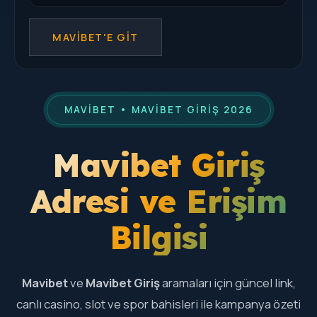
MAVIBET'E GIT
MAVIBET • MAVIBET GIRIŞ 2026
Mavibet Giriş
Adresi ve Erişim
Bilgisi
Mavibet
ve
Mavibet Giriş
aramaları için güncel link,
canlı casino, slot ve spor bahisleri ile kampanya özeti