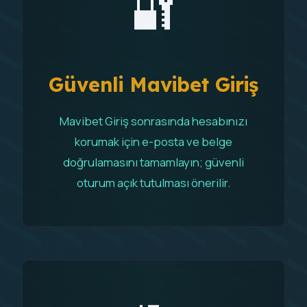
🔐
Güvenli Mavibet Giriş
Mavibet Giriş sonrasında hesabınızı
korumak için e-posta ve belge
doğrulamasını tamamlayın; güvenli
oturum açık tutulması önerilir.