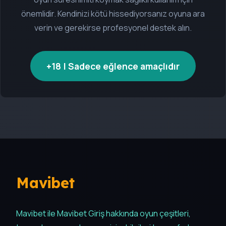
önemlidir. Kendinizi kötü hissediyorsanız oyuna ara
verin ve gerekirse profesyonel destek alın.
+18 | Sadece eğlence amaçlıdır
Mavibet
Mavibet ile Mavibet Giriş hakkında oyun çeşitleri,