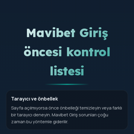
Mavibet Giriş
öncesi kontrol
listesi
Tarayıcı ve önbellek
Sayfa açılmıyorsa önce önbelleği temizleyin veya farklı
bir tarayıcı deneyin. Mavibet Giriş sorunları çoğu
zaman bu yöntemle giderilir.