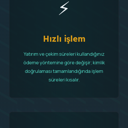
⚡
Hızlı işlem
Yatırım ve çekim süreleri kullandığınız
ödeme yöntemine göre değişir; kimlik
doğrulaması tamamlandığında işlem
süreleri kısalır.