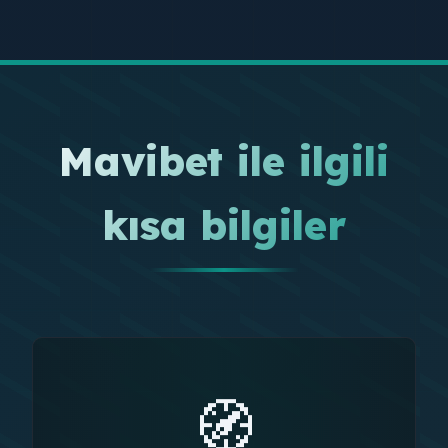
Mavibet ile ilgili
kısa bilgiler
🧭