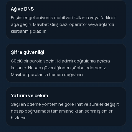
Ağ ve DNS
Erişim engelleniyorsa mobil veri kullanın veya farklı bir
ağa geçin. Mavibet Giriş bazı operatör veya ağlarda
kısıtlanmış olabilir.
Şifre güvenliği
Güçlü bir parola seçin; iki adımlı doğrulama açıksa
kullanın. Hesap güvenliğinden şüphe ederseniz
Mavibet parolanızı hemen değiştirin.
Yatırım ve çekim
Seçilen ödeme yöntemine göre limit ve süreler değişir;
hesap doğrulaması tamamlandıktan sonra işlemler
hızlanır.