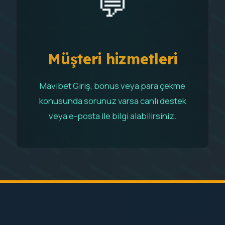
💬
Müşteri hizmetleri
Mavibet Giriş, bonus veya para çekme
konusunda sorunuz varsa canlı destek
veya e-posta ile bilgi alabilirsiniz.