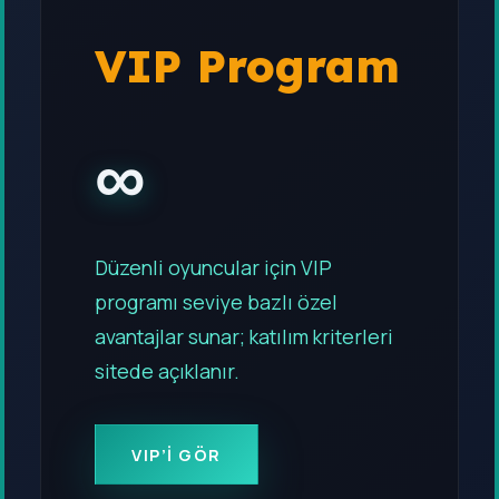
VIP Program
∞
Düzenli oyuncular için VIP
programı seviye bazlı özel
avantajlar sunar; katılım kriterleri
sitede açıklanır.
VIP’I GÖR