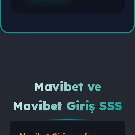
Mavibet ve
Mavibet Giriş SSS