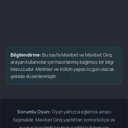
Tarayıcıdan Mavibet Giriş yaparak slot ve
canlı casino dahil tüm oyunlara
erişebilirsiniz; canlı oyunlar için stabil
bağlantı önerilir.
Bilgilendirme:
Bu sayfa Mavibet ve Mavibet Giriş
arayan kullanıcılar için hazırlanmış bağımsız bir bilgi
kılavuzudur. Metinler ve bölüm yapısı özgün olacak
şekilde düzenlenmiştir.
Sorumlu Oyun:
Oyun yalnızca eğlence amacı
taşımalıdır. Mavibet Giriş yaptıktan sonra bütçe ve
oyun süresi limiti koymak sağlıklı kullanım için