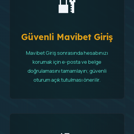
🔐
Güvenli Mavibet Giriş
Mavibet Giriş sonrasında hesabınızı
korumak için e-posta ve belge
doğrulamasını tamamlayın; güvenli
oturum açık tutulması önerilir.