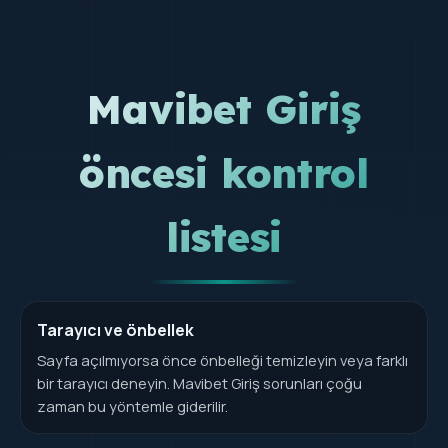
Mavibet Giriş
öncesi kontrol
listesi
Tarayıcı ve önbellek
Sayfa açılmıyorsa önce önbelleği temizleyin veya farklı
bir tarayıcı deneyin. Mavibet Giriş sorunları çoğu
zaman bu yöntemle giderilir.