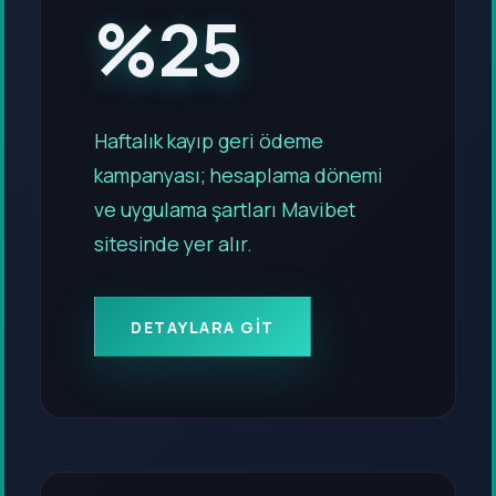
%25
Haftalık kayıp geri ödeme
kampanyası; hesaplama dönemi
ve uygulama şartları Mavibet
sitesinde yer alır.
DETAYLARA GIT