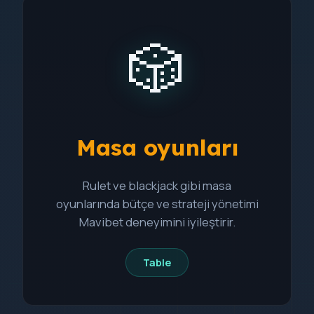
🎲
Masa oyunları
Rulet ve blackjack gibi masa
oyunlarında bütçe ve strateji yönetimi
Mavibet deneyimini iyileştirir.
Table