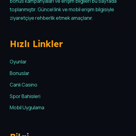
bonus kampanyaları ve erişim bilgileri bu sayfada
toplanmıştır. Güncel link ve mobil erişim bilgisiyle
ziyaretçiye rehberlik etmek amaçlanır.
Hızlı Linkler
Oyunlar
Bonuslar
Canlı Casino
Spor Bahisleri
Mobil Uygulama