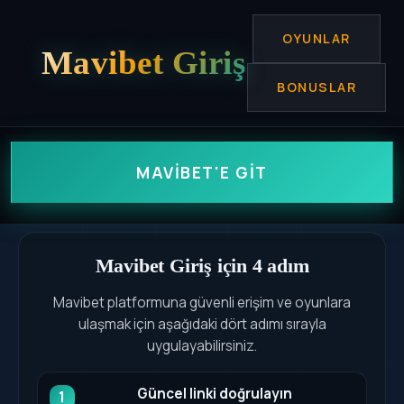
OYUNLAR
Mavibet Giriş
BONUSLAR
MAVIBET'E GIT
Mavibet Giriş için 4 adım
Mavibet platformuna güvenli erişim ve oyunlara
ulaşmak için aşağıdaki dört adımı sırayla
uygulayabilirsiniz.
Güncel linki doğrulayın
1