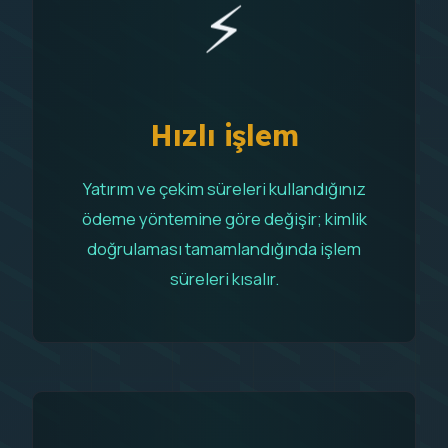
⚡
Hızlı işlem
Yatırım ve çekim süreleri kullandığınız
ödeme yöntemine göre değişir; kimlik
doğrulaması tamamlandığında işlem
süreleri kısalır.