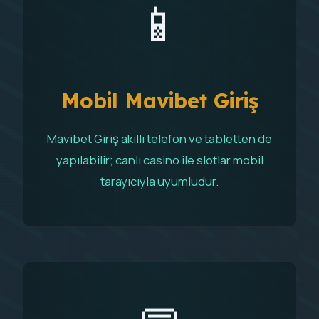
📱
Mobil Mavibet Giriş
Mavibet Giriş akıllı telefon ve tabletten de
yapılabilir; canlı casino ile slotlar mobil
tarayıcıyla uyumludur.