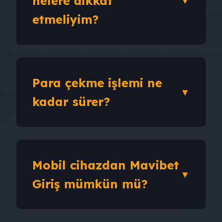
nelere dikkat
etmeliyim?
Bonus oranından önce çevrim koşulları,
geçerlilik süresi ve bonusun geçerli
Para çekme işlemi ne
olduğu oyun listesine bakın. Oyun
alışkanlığınıza uymayan kampanyalar
kadar sürer?
beklediğiniz faydayı vermeyebilir.
Çekim süresi seçilen ödeme yöntemi,
hesap doğrulama durumu ve talep
Mobil cihazdan Mavibet
yoğunluğuna göre değişir. İlk para
çekimlerinde doğrulama aşaması süreyi
Giriş mümkün mü?
uzatabilir.
Evet. Mavibet mobil cihazlarla uyumludur.