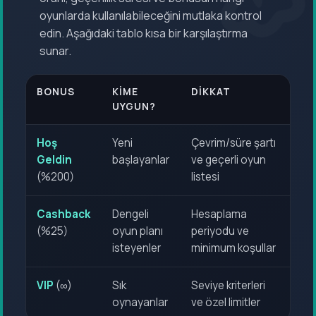
oyunlarda kullanılabileceğini mutlaka kontrol
edin. Aşağıdaki tablo kısa bir karşılaştırma
sunar.
BONUS
KIME
DIKKAT
UYGUN?
Hoş
Yeni
Çevrim/süre şartı
Geldin
başlayanlar
ve geçerli oyun
(%200)
listesi
Cashback
Dengeli
Hesaplama
(%25)
oyun planı
periyodu ve
isteyenler
minimum koşullar
VIP
(∞)
Sık
Seviye kriterleri
oynayanlar
ve özel limitler