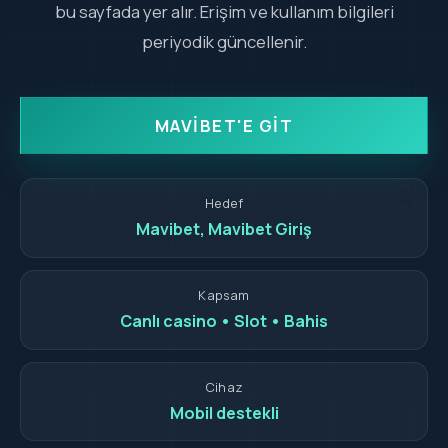
bu sayfada yer alır. Erişim ve kullanım bilgileri
periyodik güncellenir.
MAVIBET'E GIT
Hedef
Mavibet, Mavibet Giriş
Kapsam
Canlı casino • Slot • Bahis
Cihaz
Mobil destekli