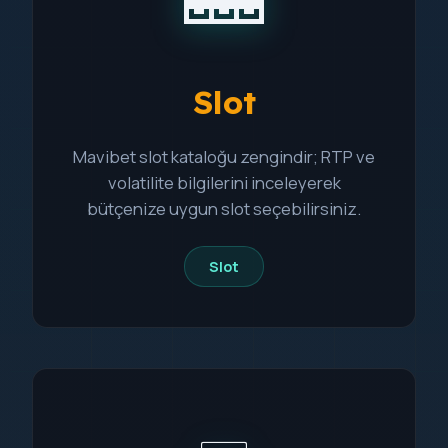
Slot
Mavibet slot kataloğu zengindir; RTP ve
volatilite bilgilerini inceleyerek
bütçenize uygun slot seçebilirsiniz.
Slot