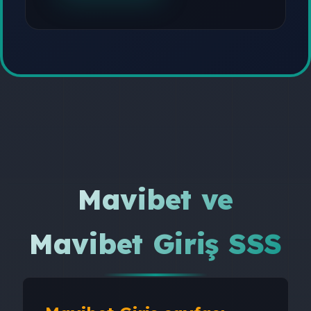
Mavibet ve
Mavibet Giriş SSS