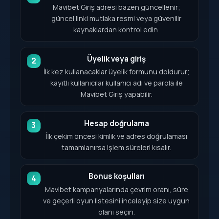
Mavibet Giriş adresi bazen güncellenir;
güncel linki mutlaka resmi veya güvenilir
kaynaklardan kontrol edin.
Üyelik veya giriş
2
İlk kez kullanacaklar üyelik formunu doldurur;
kayıtlı kullanıcılar kullanıcı adı ve parola ile
Mavibet Giriş yapabilir.
Hesap doğrulama
3
İlk çekim öncesi kimlik ve adres doğrulaması
tamamlanırsa işlem süreleri kısalır.
Bonus koşulları
4
Mavibet kampanyalarında çevrim oranı, süre
ve geçerli oyun listesini inceleyip size uygun
olanı seçin.