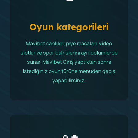
Oyun kategorileri
Mavibet canlı krupiye masaları, video
slotlar ve spor bahislerini ayrı bölümlerde
sunar. Mavibet Giriş yaptıktan sonra
istediğiniz oyun türüne menüden geçiş
yapabilirsiniz.