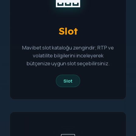
Slot
Mavibet slot kataloğu zengindir; RTP ve
volatilite bilgilerini inceleyerek
bütçenize uygun slot seçebilirsiniz.
Slot