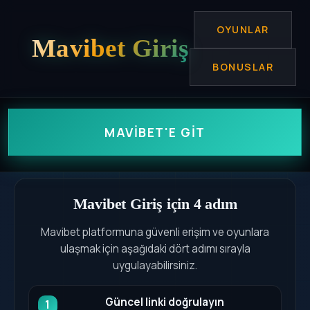
OYUNLAR
Mavibet Giriş
BONUSLAR
MAVIBET'E GIT
Mavibet Giriş için 4 adım
Mavibet platformuna güvenli erişim ve oyunlara
ulaşmak için aşağıdaki dört adımı sırayla
uygulayabilirsiniz.
Güncel linki doğrulayın
1