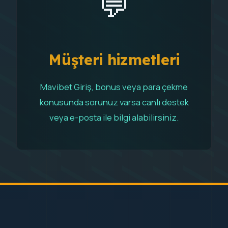
💬
Müşteri hizmetleri
Mavibet Giriş, bonus veya para çekme
konusunda sorunuz varsa canlı destek
veya e-posta ile bilgi alabilirsiniz.