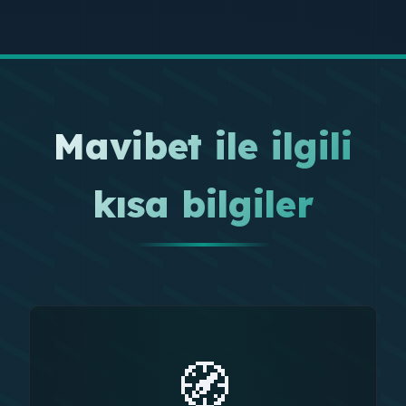
Mavibet ile ilgili
kısa bilgiler
🧭