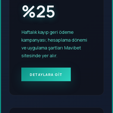
%25
Haftalık kayıp geri ödeme
kampanyası; hesaplama dönemi
ve uygulama şartları Mavibet
sitesinde yer alır.
DETAYLARA GIT