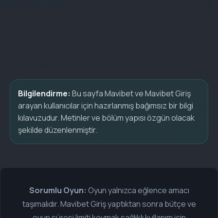
Tarayıcıdan Mavibet Giriş yaparak slot ve
canlı casino dahil tüm oyunlara
erişebilirsiniz; canlı oyunlar için stabil
bağlantı önerilir.
Bilgilendirme:
Bu sayfa Mavibet ve Mavibet Giriş
arayan kullanıcılar için hazırlanmış bağımsız bir bilgi
kılavuzudur. Metinler ve bölüm yapısı özgün olacak
şekilde düzenlenmiştir.
Sorumlu Oyun:
Oyun yalnızca eğlence amacı
taşımalıdır. Mavibet Giriş yaptıktan sonra bütçe ve
oyun süresi limiti koymak sağlıklı kullanım için