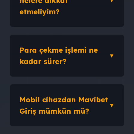
nelere dikkat
etmeliyim?
Bonus oranından önce çevrim koşulları,
geçerlilik süresi ve bonusun geçerli
Para çekme işlemi ne
olduğu oyun listesine bakın. Oyun
alışkanlığınıza uymayan kampanyalar
kadar sürer?
beklediğiniz faydayı vermeyebilir.
Çekim süresi seçilen ödeme yöntemi,
hesap doğrulama durumu ve talep
Mobil cihazdan Mavibet
yoğunluğuna göre değişir. İlk para
çekimlerinde doğrulama aşaması süreyi
Giriş mümkün mü?
uzatabilir.
Evet. Mavibet mobil cihazlarla uyumludur.