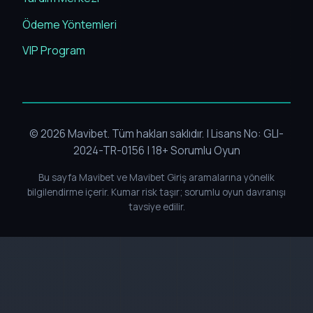
Ödeme Yöntemleri
VIP Program
© 2026 Mavibet. Tüm hakları saklıdır. | Lisans No: GLI-
2024-TR-0156 | 18+ Sorumlu Oyun
Bu sayfa Mavibet ve Mavibet Giriş aramalarına yönelik
bilgilendirme içerir. Kumar risk taşır; sorumlu oyun davranışı
tavsiye edilir.