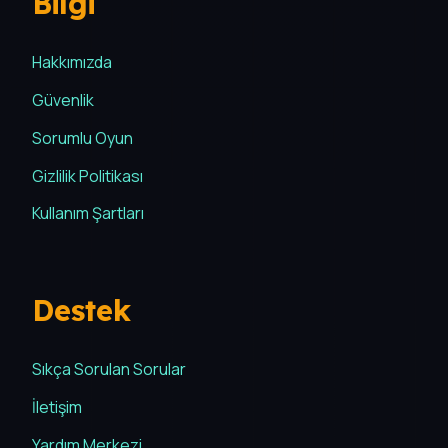
Bilgi
Hakkımızda
Güvenlik
Sorumlu Oyun
Gizlilik Politikası
Kullanım Şartları
Destek
Sıkça Sorulan Sorular
İletişim
Yardım Merkezi