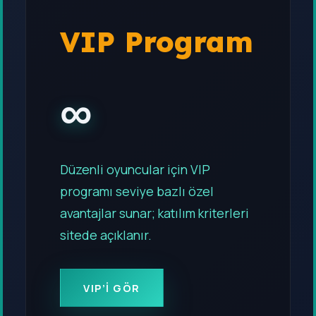
VIP Program
∞
Düzenli oyuncular için VIP
programı seviye bazlı özel
avantajlar sunar; katılım kriterleri
sitede açıklanır.
VIP’I GÖR