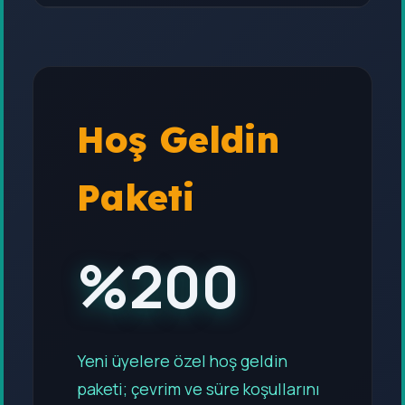
Hoş Geldin
Paketi
%200
Yeni üyelere özel hoş geldin
paketi; çevrim ve süre koşullarını