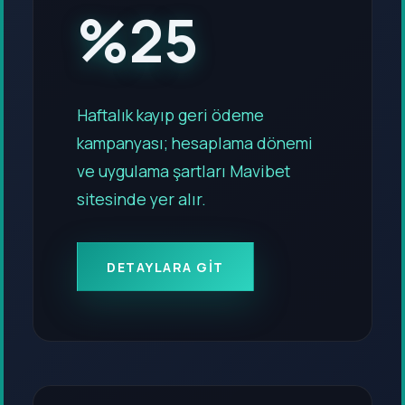
%25
Haftalık kayıp geri ödeme
kampanyası; hesaplama dönemi
ve uygulama şartları Mavibet
sitesinde yer alır.
DETAYLARA GIT