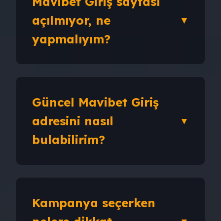
Mavibet Giriş sayfası
açılmıyor, ne
yapmalıyım?
Ağ engeli, DNS ayarı veya tarayıcı
önbelleği bu soruna yol açabilir.
Güncel Mavibet Giriş
Önbelleği temizleyin, farklı tarayıcı veya
mobil veri ile Mavibet Giriş sayfasını
adresini nasıl
tekrar deneyin.
bulabilirim?
Giriş linki zaman zaman değişebildiği için
resmi duyuru kanallarını takip etmeniz
Kampanya seçerken
gerekir. Bu sayfa Mavibet Giriş hakkında
yalnızca genel bilgi sunar.