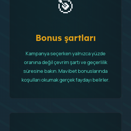
🎯
Bonus şartları
Kampanya seçerken yalnızca yüzde
oranına değil çevrim şartı ve geçerlilik
süresine bakın. Mavibet bonuslarında
koşulları okumak gerçek faydayı belirler.