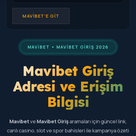
MAVIBET'E GIT
MAVIBET • MAVIBET GIRIŞ 2026
Mavibet Giriş
Adresi ve Erişim
Bilgisi
Mavibet
ve
Mavibet Giriş
aramaları için güncel link,
canlı casino, slot ve spor bahisleri ile kampanya özeti