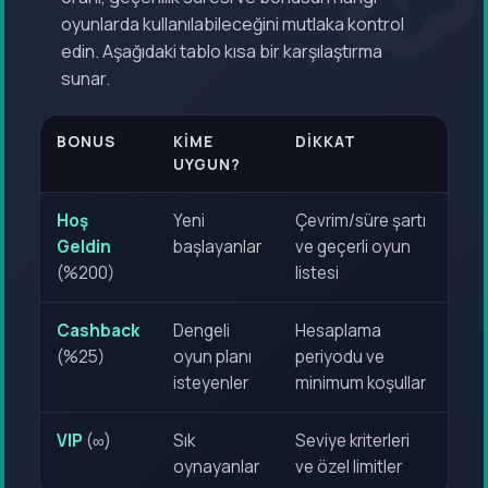
oyunlarda kullanılabileceğini mutlaka kontrol
edin. Aşağıdaki tablo kısa bir karşılaştırma
sunar.
BONUS
KIME
DIKKAT
UYGUN?
Hoş
Yeni
Çevrim/süre şartı
Geldin
başlayanlar
ve geçerli oyun
(%200)
listesi
Cashback
Dengeli
Hesaplama
(%25)
oyun planı
periyodu ve
isteyenler
minimum koşullar
VIP
(∞)
Sık
Seviye kriterleri
oynayanlar
ve özel limitler