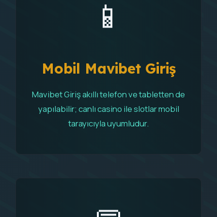
📱
Mobil Mavibet Giriş
Mavibet Giriş akıllı telefon ve tabletten de
yapılabilir; canlı casino ile slotlar mobil
tarayıcıyla uyumludur.