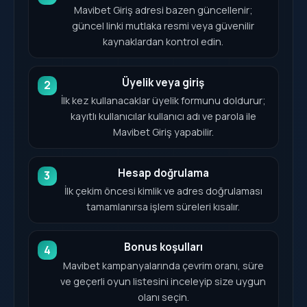
Mavibet Giriş adresi bazen güncellenir;
güncel linki mutlaka resmi veya güvenilir
kaynaklardan kontrol edin.
Üyelik veya giriş
2
İlk kez kullanacaklar üyelik formunu doldurur;
kayıtlı kullanıcılar kullanıcı adı ve parola ile
Mavibet Giriş yapabilir.
Hesap doğrulama
3
İlk çekim öncesi kimlik ve adres doğrulaması
tamamlanırsa işlem süreleri kısalır.
Bonus koşulları
4
Mavibet kampanyalarında çevrim oranı, süre
ve geçerli oyun listesini inceleyip size uygun
olanı seçin.