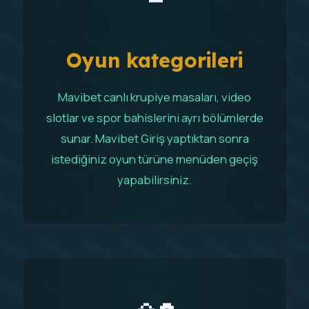
Oyun kategorileri
Mavibet canlı krupiye masaları, video
slotlar ve spor bahislerini ayrı bölümlerde
sunar. Mavibet Giriş yaptıktan sonra
istediğiniz oyun türüne menüden geçiş
yapabilirsiniz.