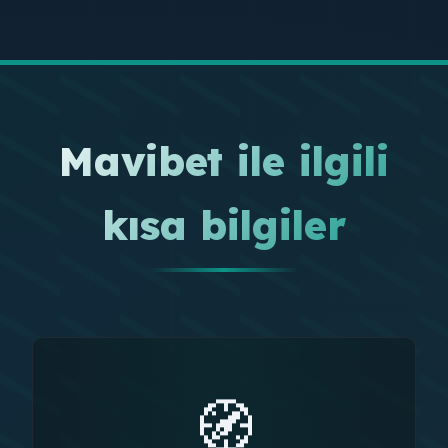
Mavibet ile ilgili
kısa bilgiler
🧭