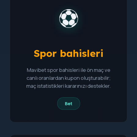
⚽
Spor bahisleri
Mavibet spor bahisleri ile ön maç ve
canlı oranlardan kupon oluşturabilir;
maç istatistikleri kararınızı destekler.
Bet