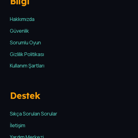
Bilgi
Hakkımızda
Güvenlik
Sorumlu Oyun
Gizlilik Politikası
Kullanım Şartları
Destek
Sıkça Sorulan Sorular
İletişim
Yardım Merkezi