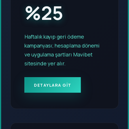
%25
Haftalık kayıp geri ödeme
kampanyası; hesaplama dönemi
ve uygulama şartları Mavibet
sitesinde yer alır.
DETAYLARA GIT