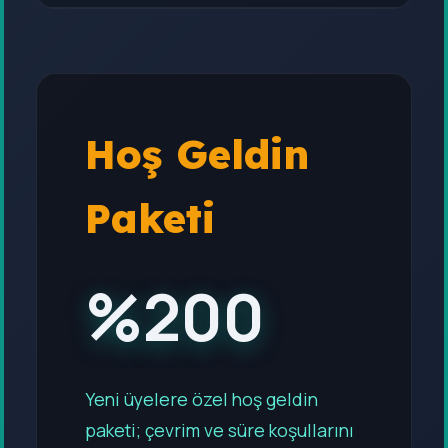
Hoş Geldin
Paketi
%200
Yeni üyelere özel hoş geldin
paketi; çevrim ve süre koşullarını