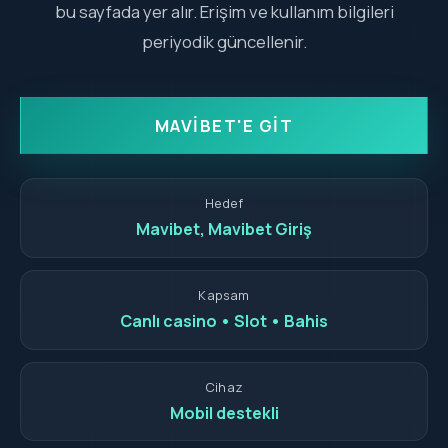
bu sayfada yer alır. Erişim ve kullanım bilgileri
periyodik güncellenir.
MAVIBET'E GIT
Hedef
Mavibet, Mavibet Giriş
Kapsam
Canlı casino • Slot • Bahis
Cihaz
Mobil destekli