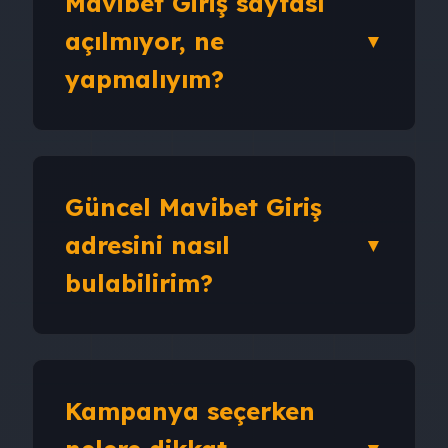
Mavibet Giriş sayfası
açılmıyor, ne
yapmalıyım?
Ağ engeli, DNS ayarı veya tarayıcı
önbelleği bu soruna yol açabilir.
Güncel Mavibet Giriş
Önbelleği temizleyin, farklı tarayıcı veya
mobil veri ile Mavibet Giriş sayfasını
adresini nasıl
tekrar deneyin.
bulabilirim?
Giriş linki zaman zaman değişebildiği için
resmi duyuru kanallarını takip etmeniz
Kampanya seçerken
gerekir. Bu sayfa Mavibet Giriş hakkında
yalnızca genel bilgi sunar.