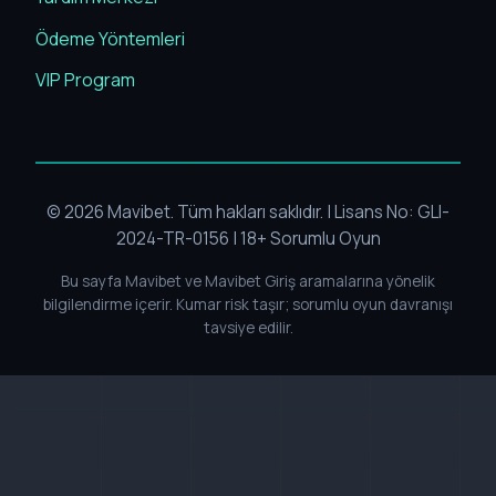
Ödeme Yöntemleri
VIP Program
© 2026 Mavibet. Tüm hakları saklıdır. | Lisans No: GLI-
2024-TR-0156 | 18+ Sorumlu Oyun
Bu sayfa Mavibet ve Mavibet Giriş aramalarına yönelik
bilgilendirme içerir. Kumar risk taşır; sorumlu oyun davranışı
tavsiye edilir.