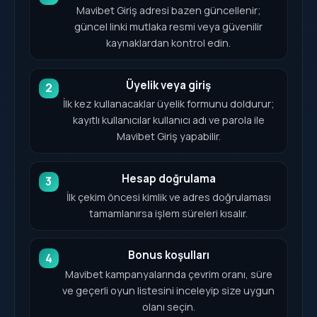
Mavibet Giriş adresi bazen güncellenir;
güncel linki mutlaka resmi veya güvenilir
kaynaklardan kontrol edin.
Üyelik veya giriş
2
İlk kez kullanacaklar üyelik formunu doldurur;
kayıtlı kullanıcılar kullanıcı adı ve parola ile
Mavibet Giriş yapabilir.
Hesap doğrulama
3
İlk çekim öncesi kimlik ve adres doğrulaması
tamamlanırsa işlem süreleri kısalır.
Bonus koşulları
4
Mavibet kampanyalarında çevrim oranı, süre
ve geçerli oyun listesini inceleyip size uygun
olanı seçin.