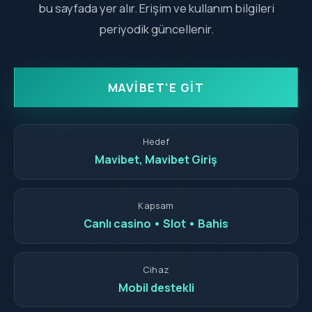
bu sayfada yer alır. Erişim ve kullanım bilgileri
periyodik güncellenir.
MAVIBET'E GIT
Hedef
Mavibet, Mavibet Giriş
Kapsam
Canlı casino • Slot • Bahis
Cihaz
Mobil destekli