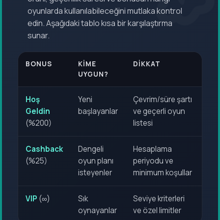
oyunlarda kullanılabileceğini mutlaka kontrol
edin. Aşağıdaki tablo kısa bir karşılaştırma
sunar.
BONUS
KIME
DIKKAT
UYGUN?
Hoş
Yeni
Çevrim/süre şartı
Geldin
başlayanlar
ve geçerli oyun
(%200)
listesi
Cashback
Dengeli
Hesaplama
(%25)
oyun planı
periyodu ve
isteyenler
minimum koşullar
VIP
(∞)
Sık
Seviye kriterleri
oynayanlar
ve özel limitler