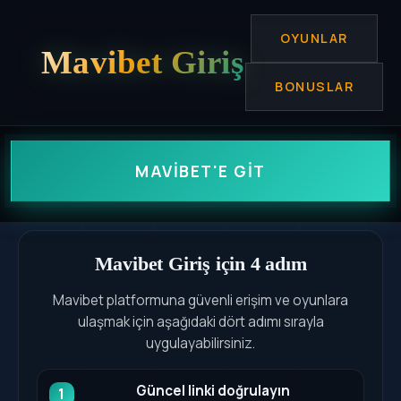
OYUNLAR
Mavibet Giriş
BONUSLAR
MAVIBET'E GIT
Mavibet Giriş için 4 adım
Mavibet platformuna güvenli erişim ve oyunlara
ulaşmak için aşağıdaki dört adımı sırayla
uygulayabilirsiniz.
Güncel linki doğrulayın
1