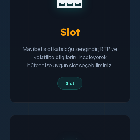
Slot
Mavibet slot kataloğu zengindir; RTP ve
volatilite bilgilerini inceleyerek
bütçenize uygun slot seçebilirsiniz.
Slot