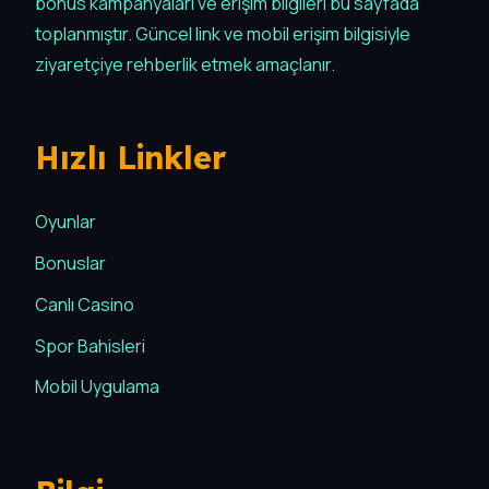
bonus kampanyaları ve erişim bilgileri bu sayfada
toplanmıştır. Güncel link ve mobil erişim bilgisiyle
ziyaretçiye rehberlik etmek amaçlanır.
Hızlı Linkler
Oyunlar
Bonuslar
Canlı Casino
Spor Bahisleri
Mobil Uygulama