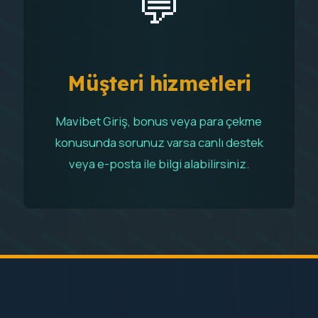
💬
Müşteri hizmetleri
Mavibet Giriş, bonus veya para çekme
konusunda sorunuz varsa canlı destek
veya e-posta ile bilgi alabilirsiniz.