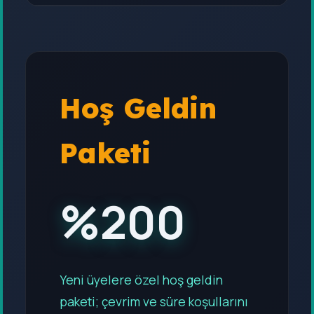
Hoş Geldin
Paketi
%200
Yeni üyelere özel hoş geldin
paketi; çevrim ve süre koşullarını