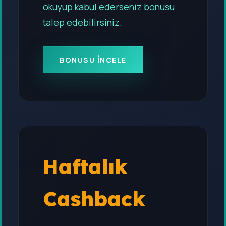
okuyup kabul ederseniz bonusu
talep edebilirsiniz.
BONUSU İNCELE
Haftalık
Cashback