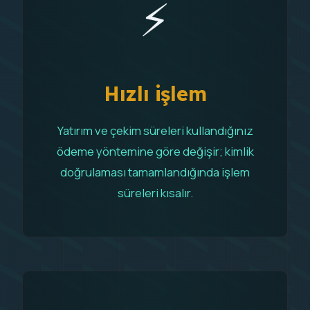
⚡
Hızlı işlem
Yatırım ve çekim süreleri kullandığınız
ödeme yöntemine göre değişir; kimlik
doğrulaması tamamlandığında işlem
süreleri kısalır.