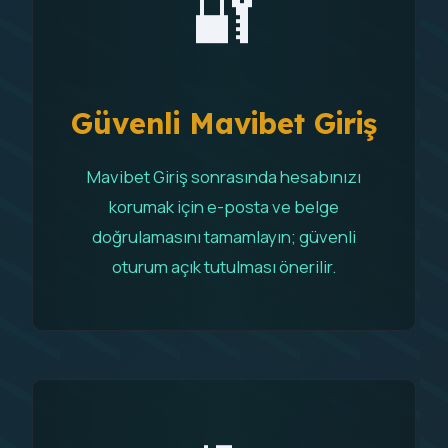
🔐
Güvenli Mavibet Giriş
Mavibet Giriş sonrasında hesabınızı
korumak için e-posta ve belge
doğrulamasını tamamlayın; güvenli
oturum açık tutulması önerilir.