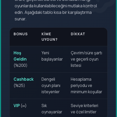
oyunlarda kullanılabileceğini mutlaka kontrol
edin. Aşağıdaki tablo kısa bir karşılaştırma
sunar.
BONUS
KIME
DIKKAT
UYGUN?
Hoş
Yeni
Çevrim/süre şartı
Geldin
başlayanlar
ve geçerli oyun
(%200)
listesi
Cashback
Dengeli
Hesaplama
(%25)
oyun planı
periyodu ve
isteyenler
minimum koşullar
VIP
(∞)
Sık
Seviye kriterleri
oynayanlar
ve özel limitler