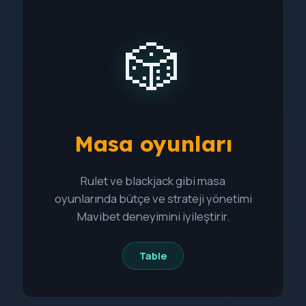
🎲
Masa oyunları
Rulet ve blackjack gibi masa
oyunlarında bütçe ve strateji yönetimi
Mavibet deneyimini iyileştirir.
Table