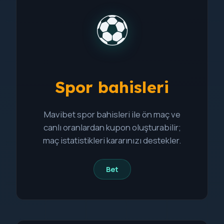
⚽
Spor bahisleri
Mavibet spor bahisleri ile ön maç ve
canlı oranlardan kupon oluşturabilir;
maç istatistikleri kararınızı destekler.
Bet