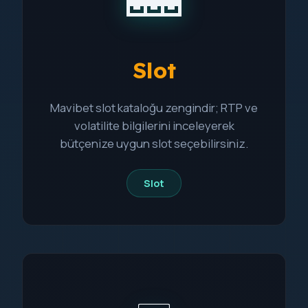
Slot
Mavibet slot kataloğu zengindir; RTP ve
volatilite bilgilerini inceleyerek
bütçenize uygun slot seçebilirsiniz.
Slot