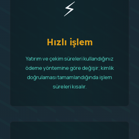
⚡
Hızlı işlem
Yatırım ve çekim süreleri kullandığınız
ödeme yöntemine göre değişir; kimlik
doğrulaması tamamlandığında işlem
süreleri kısalır.