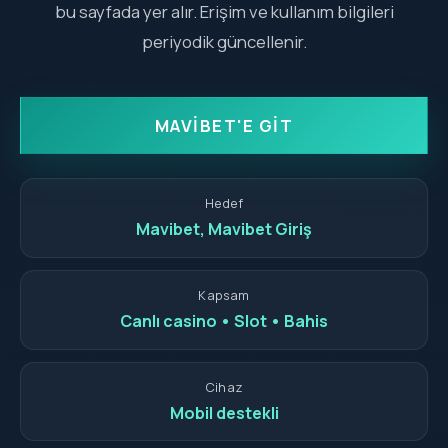
bu sayfada yer alır. Erişim ve kullanım bilgileri
periyodik güncellenir.
MAVIBET'E GIT
Hedef
Mavibet, Mavibet Giriş
Kapsam
Canlı casino • Slot • Bahis
Cihaz
Mobil destekli