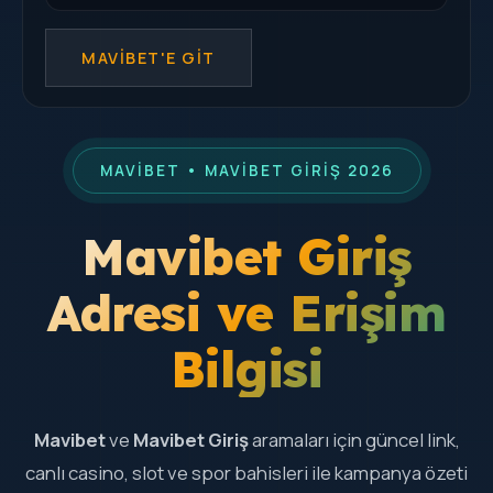
MAVIBET'E GIT
MAVIBET • MAVIBET GIRIŞ 2026
Mavibet Giriş
Adresi ve Erişim
Bilgisi
Mavibet
ve
Mavibet Giriş
aramaları için güncel link,
canlı casino, slot ve spor bahisleri ile kampanya özeti