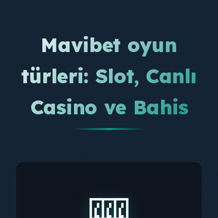
Mavibet oyun
türleri: Slot, Canlı
Casino ve Bahis
🎰