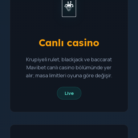
🃏
Canlı casino
Krupiyeli rulet, blackjack ve baccarat
Mavibet canlı casino bölümünde yer
alır; masa limitleri oyuna göre değişir.
Live