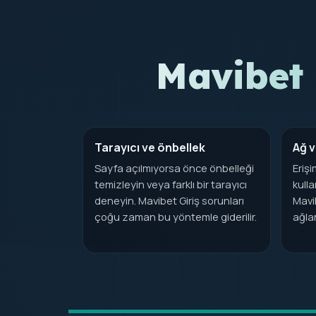
Mavibet G
Tarayıcı ve önbellek
Ağ 
Sayfa açılmıyorsa önce önbelleği
Erişi
temizleyin veya farklı bir tarayıcı
kulla
deneyin. Mavibet Giriş sorunları
Mavi
çoğu zaman bu yöntemle giderilir.
ağlar