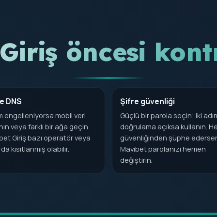
iriş öncesi kontr
ve DNS
Şifre güvenliği
m engelleniyorsa mobil veri
Güçlü bir parola seçin; iki adım
nın veya farklı bir ağa geçin.
doğrulama açıksa kullanın. H
bet Giriş bazı operatör veya
güvenliğinden şüphe ederse
da kısıtlanmış olabilir.
Mavibet parolanızı hemen
değiştirin.