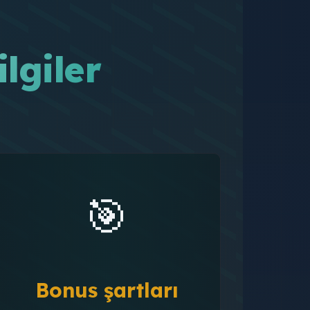
ilgiler
🎯
Bonus şartları