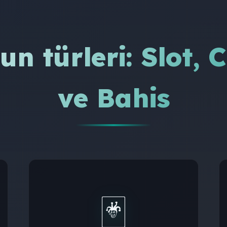
n türleri: Slot, 
ve Bahis
🃏