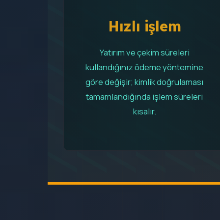
Hızlı işlem
Yatırım ve çekim süreleri
kullandığınız ödeme yöntemine
göre değişir; kimlik doğrulaması
tamamlandığında işlem süreleri
kısalır.