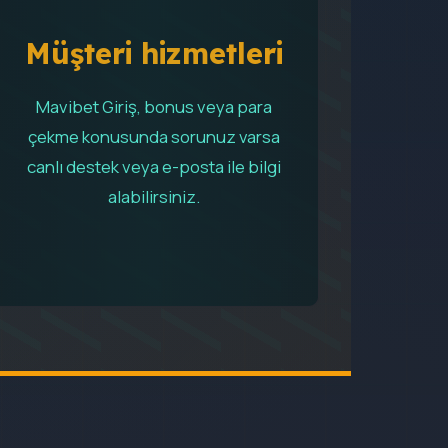
Müşteri hizmetleri
Mavibet Giriş, bonus veya para
çekme konusunda sorunuz varsa
canlı destek veya e-posta ile bilgi
alabilirsiniz.