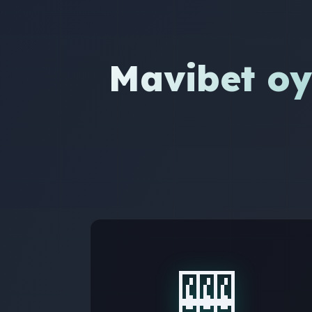
Mavibet oyu
🎰