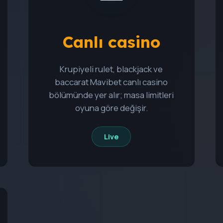
Canlı casino
Krupiyeli rulet, blackjack ve
baccarat Mavibet canlı casino
bölümünde yer alır; masa limitleri
oyuna göre değişir.
Live